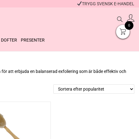
TRYGG SVENSK E-HANDEL
0
DOFTER
PRESENTER
för att erbjuda en balanserad exfoliering som är både effektiv och
Mar
Sovmask Rosa
Ma
49
kr
+
KÖP
49