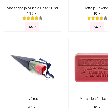
Massageolja Muscle Ease 50 ml
Doftolja Lavend
119
kr
49
kr
KÖP
KÖP
Tvålros
Marseilletvål I lov
69
kr
49
kr