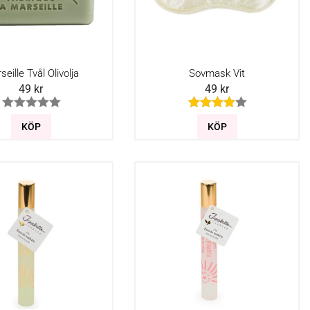
eille Tvål Olivolja
Sovmask Vit
49
kr
49
kr
KÖP
KÖP