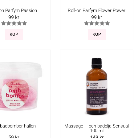
-on Parfym Passion
Roll-on Parfym Flower Power
99
kr
99
kr
KÖP
KÖP
ibadbomber hallon
Massage – och badolja Sensual
100 ml
59
kr
149
kr