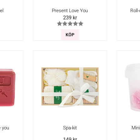
el
Present Love You
Roll
239
kr
KÖP
e you
Spa-kit
Min
149
kr