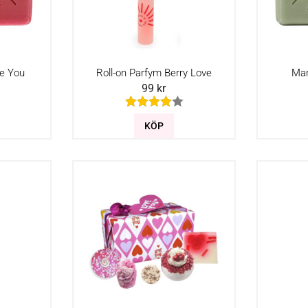
ve You
Roll-on Parfym Berry Love
Mars
99
kr
KÖP