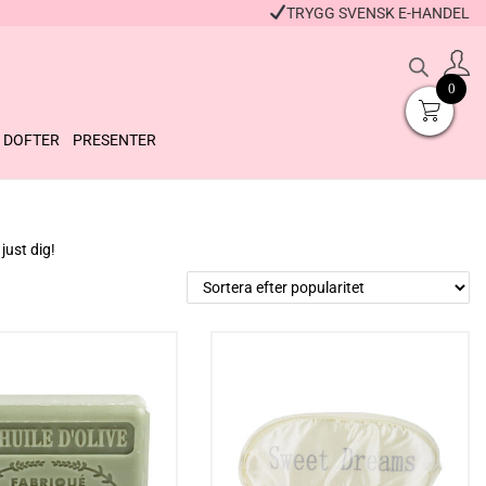
TRYGG SVENSK E-HANDEL
0
DOFTER
PRESENTER
just dig!
Badpulver Lemon
Massagetvål Donut
Squeezy
Raspberry Beret
39
kr
129
kr
+
KÖP
+
KÖP