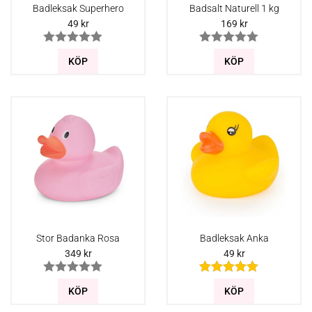
Badleksak Superhero
Badsalt Naturell 1 kg
49
kr
169
kr
KÖP
KÖP
Stor Badanka Rosa
Badleksak Anka
349
kr
49
kr
KÖP
KÖP