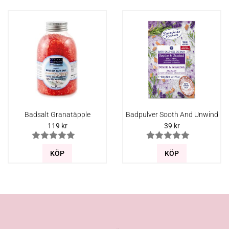
Badsalt Granatäpple
Badpulver Sooth And Unwind
119
kr
39
kr
KÖP
KÖP