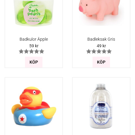
Badkulor Äpple
Badleksak Gris
59
kr
49
kr
KÖP
KÖP