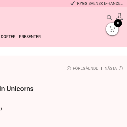
TRYGG SVENSK E-HANDEL
0
DOFTER
PRESENTER
FÖREGÅENDE
NÄSTA
Badkulor Lavender
Stor Badanka Rosa
59
kr
349
kr
+
KÖP
+
KÖP
In Unicorns
)