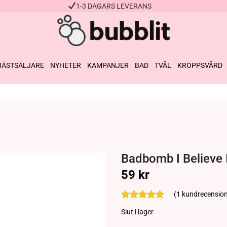
1-3 DAGARS LEVERANS
BÄSTSÄLJARE
NYHETER
KAMPANJER
BAD
TVÅL
KROPPSVÅRD
Badbomb I Believe 
59
kr
(
1
kundrecension
Slut i lager