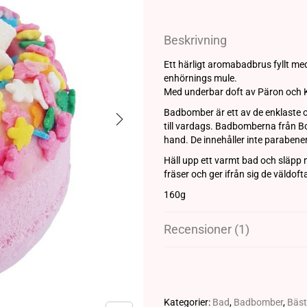
Beskrivning
Ett härligt aromabadbrus fyllt 
enhörnings mule.
Med underbar doft av Päron och K
Badbomber är ett av de enklaste oc
till vardags. Badbomberna från B
hand. De innehåller inte parabener
Häll upp ett varmt bad och slä
fräser och ger ifrån sig de väldof
160g
Recensioner (1)
Kategorier:
Bad
,
Badbomber
,
Bäst