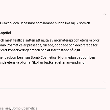
med Kakao- och Sheasmör som lämnar huden lika mjuk som en
aprifol.
h mest festliga sätten att njuta av aromaterapi och eteriska oljor
omb Cosmetics är pressade, rullade, doppade och dekorerade för
 eller konserveringsämnen och är inte testade på djur.
pp ner badbomben från Bomb Cosmetics. Njut medan badbomben
tande eteriska oljorna. Skölj ur badkaret efter användning.
säljare
,
Bomb Cosmetics