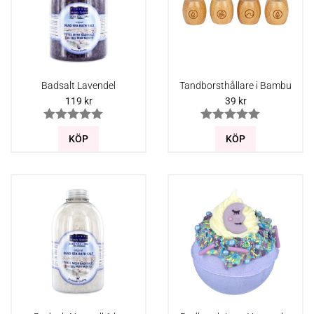
Badsalt Lavendel
Tandborsthållare i Bambu
119
kr
39
kr
KÖP
KÖP