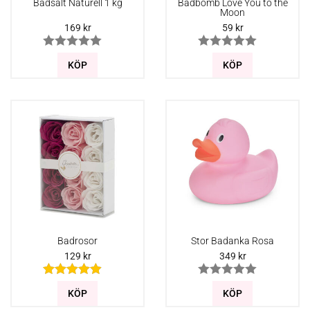
Badsalt Naturell 1 kg
Badbomb Love You to the
Moon
169
kr
59
kr
KÖP
KÖP
Badrosor
Stor Badanka Rosa
129
kr
349
kr
KÖP
KÖP