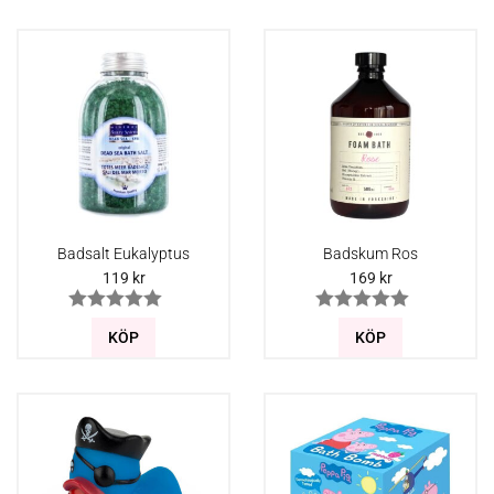
Badsalt Eukalyptus
Badskum Ros
119
kr
169
kr
KÖP
KÖP