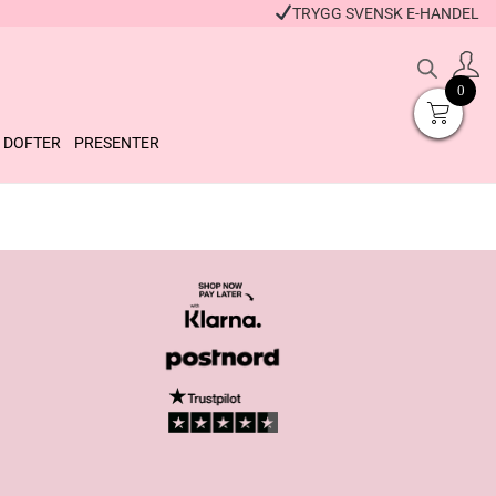
TRYGG SVENSK E-HANDEL
0
DOFTER
PRESENTER
Läppbalsam Fikon
St
49
kr
34
+
KÖP