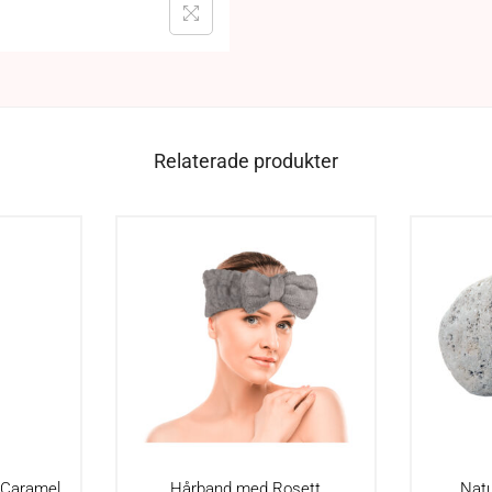
Relaterade produkter
a Caramel
Hårband med Rosett
Natu