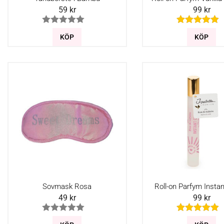
59
kr
99
kr
KÖP
KÖP
Sovmask Rosa
Roll-on Parfym Insta
49
kr
99
kr