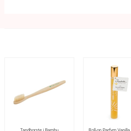
Tandborste i Bambu
Roll-on Parfym Vanill