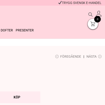
TRYGG SVENSK E-HANDEL
0
DOFTER
PRESENTER
Badpulver Lemon
FÖREGÅENDE
NÄSTA
Sovmask Vit
Squeezy
49
kr
+
KÖP
39
kr
+
KÖP
KÖP