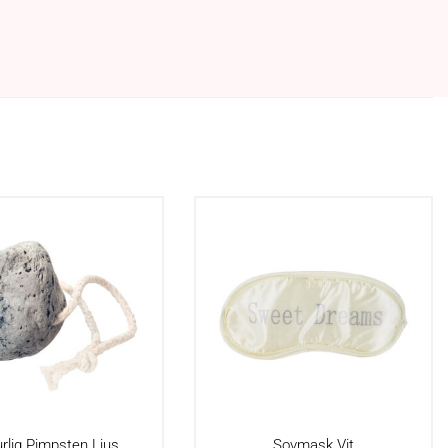
rlig Pimpsten Ljus
Sovmask Vit