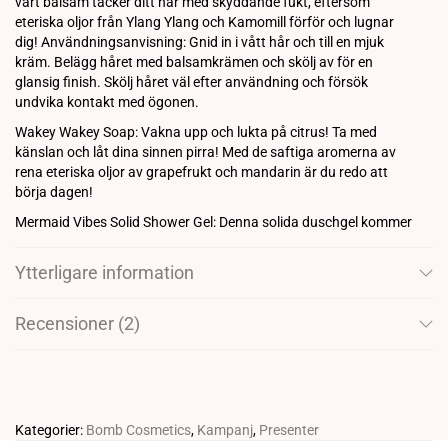
vårt balsam täcker ditt hår med skyddande fukt, eftersom
eteriska oljor från Ylang Ylang och Kamomill förför och lugnar
dig! Användningsanvisning: Gnid in i vått hår och till en mjuk
kräm. Belägg håret med balsamkrämen och skölj av för en
glansig finish. Skölj håret väl efter användning och försök
undvika kontakt med ögonen.
Wakey Wakey Soap: Vakna upp och lukta på citrus! Ta med
känslan och låt dina sinnen pirra! Med de saftiga aromerna av
rena eteriska oljor av grapefrukt och mandarin är du redo att
börja dagen!
Mermaid Vibes Solid Shower Gel: Denna solida duschgel kommer
att omsluta dig i ett rikt och krämigt skum, vilket gör din hud
supermjuk och glad! Djupt i din väldoftande bar finns en unik
Ytterligare information
blandning av humörhöjande eteriska oljor från citrongräs och
eukalyptus.
Recensioner (2)
Shea Glow Solid Deodorant: Genom att använda naturligt
antibakteriella ingredienser, citrongräs & Tea Tree-oljor, kan vår
naturligt återfuktande deodorant på ett säkert sätt eliminera
bakterier, vilket gör att du kan svettas (luktfritt) utan att
artificiellt blockera porerna. Användningsanvisningar: Tillsätt en
Kategorier:
Bomb Cosmetics
,
Kampanj
,
Presenter
droppe vatten före och applicera direkt på fuktig hud.