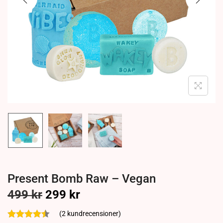
Present Bomb Raw – Vegan
499
kr
299
kr
(
2
kundrecensioner)