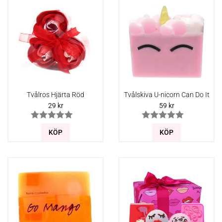
Tvålros Hjärta Röd
Tvålskiva U-nicorn Can Do It
29
kr
59
kr
KÖP
KÖP