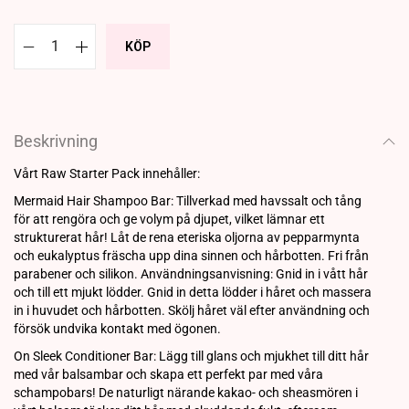
KÖP
Beskrivning
Vårt Raw Starter Pack innehåller:
Mermaid Hair Shampoo Bar: Tillverkad med havssalt och tång
för att rengöra och ge volym på djupet, vilket lämnar ett
strukturerat hår! Låt de rena eteriska oljorna av pepparmynta
och eukalyptus fräscha upp dina sinnen och hårbotten. Fri från
parabener och silikon. Användningsanvisning: Gnid in i vått hår
och till ett mjukt lödder. Gnid in detta lödder i håret och massera
in i huvudet och hårbotten. Skölj håret väl efter användning och
försök undvika kontakt med ögonen.
On Sleek Conditioner Bar: Lägg till glans och mjukhet till ditt hår
med vår balsambar och skapa ett perfekt par med våra
schampobars! De naturligt närande kakao- och sheasmören i