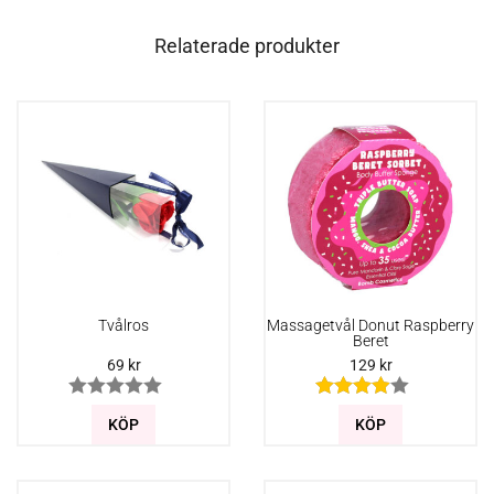
Water’s Edge Bath Bomb: Närma dig strandlinjen när nyanser av
havsglittrande grönt och briljant ljus blått sköljer över havets
Relaterade produkter
vatten. Andas in en fräsch marin doft med akvatiska
överenskommelser när du sjunker tillbaka i eteriska oljor av
citrongräs och mejram för att återställa ditt trötta sinne och
fräscha upp din hud! Användningsanvisningar: Släpp ner i ett
varmt bad och se när din Bath Blaster brusar bort och släpper ut
färger, doft och rena eteriska oljor!
Tvålros
Massagetvål Donut Raspberry
Beret
69
kr
129
kr
KÖP
KÖP