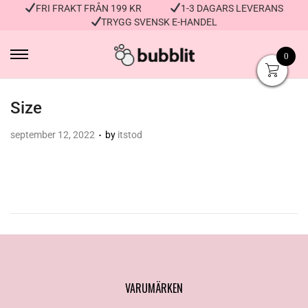
FRI FRAKT FRÅN 199 KR
1-3 DAGARS LEVERANS
TRYGG SVENSK E-HANDEL
0
Size
.
Posted on
september 12, 2022
by
itstod
VARUMÄRKEN