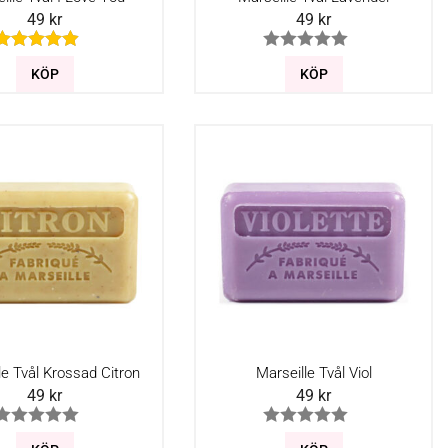
49
kr
49
kr
KÖP
KÖP
le Tvål Krossad Citron
Marseille Tvål Viol
49
kr
49
kr