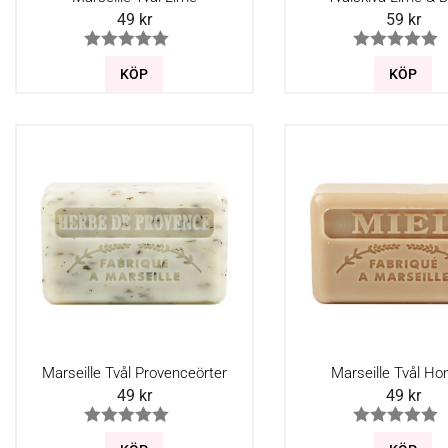
49
kr
59
kr
KÖP
KÖP
Marseille Tvål Provenceörter
Marseille Tvål Ho
49
kr
49
kr