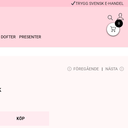
TRYGG SVENSK E-HANDEL
0
DOFTER
PRESENTER
Massageolja Muscle
FÖREGÅENDE
NÄSTA
Tvålros
Ease 50 ml
69
kr
+
KÖP
119
kr
+
KÖP
k
KÖP