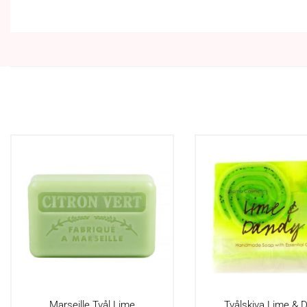
Marseille Tvål Lime
Tvålskiva Lime & 