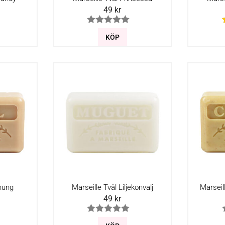
49
kr
KÖP
nung
Marseille Tvål Liljekonvalj
Marseil
49
kr