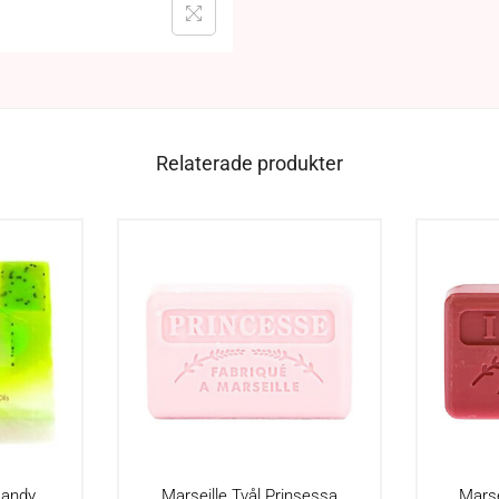
Relaterade produkter
Dandy
Marseille Tvål Prinsessa
Marse