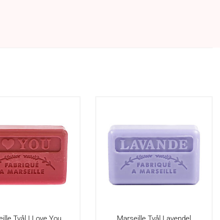
ille Tvål I Love You
Marseille Tvål Lavendel