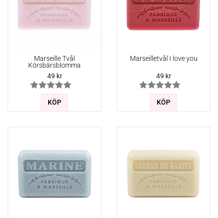
Marseille Tvål
Marseilletvål I love you
Körsbärsblomma
49
kr
49
kr
KÖP
KÖP