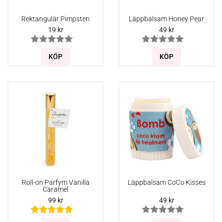
Rektangulär Pimpsten
Läppbalsam Honey Pear
19
kr
49
kr
KÖP
KÖP
Roll-on Parfym Vanilla
Läppbalsam CoCo Kisses
Caramel
99
kr
49
kr