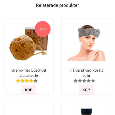
Relaterade produkter
-48%
Svamp med Duschgel
Hårband med Rosett
189
kr
99
kr
79
kr
KÖP
KÖP