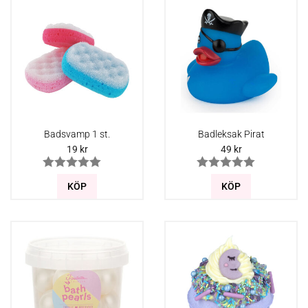
Badsvamp 1 st.
Badleksak Pirat
19
kr
49
kr
KÖP
KÖP