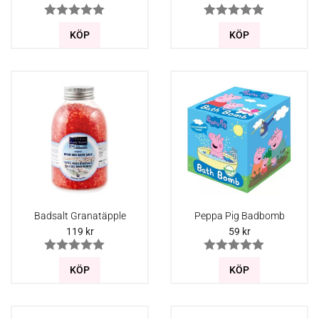
KÖP
KÖP
Badsalt Granatäpple
Peppa Pig Badbomb
119
kr
59
kr
KÖP
KÖP