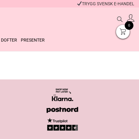
TRYGG SVENSK E-HANDEL
0
DOFTER
PRESENTER
Paw Patrol
Läppbalsam
Badfärgtablett
Bubblegum
89
kr
49
kr
+
KÖP
+
KÖP