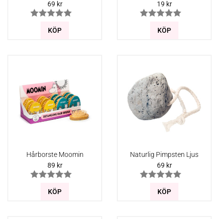
69
kr
19
kr
KÖP
KÖP
Hårborste Moomin
Naturlig Pimpsten Ljus
89
kr
69
kr
KÖP
KÖP